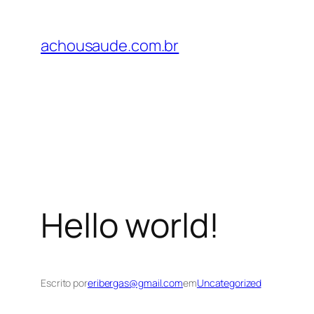
Pular
para
achousaude.com.br
o
conteúdo
Hello world!
Escrito por
eribergas@gmail.com
em
Uncategorized